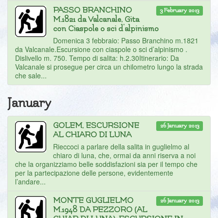
PASSO BRANCHINO
3 February 2013
M.1821 da Valcanale, Gita
con Ciaspole o sci d'alpinismo
Domenica 3 febbraio: Passo Branchino m.1821
da Valcanale.Escursione con ciaspole o sci d’alpinismo .
Dislivello m. 750. Tempo di salita: h.2.30Itinerario: Da
Valcanale si prosegue per circa un chilometro lungo la strada
che sale...
January
GOLEM, ESCURSIONE
26 January 2013
AL CHIARO DI LUNA
Rieccoci a parlare della salita in guglielmo al
chiaro di luna, che, ormai da anni riserva a noi
che la organizziamo belle soddisfazioni sia per il tempo che
per la partecipazione delle persone, evidentemente
l’andare...
MONTE GUGLIELMO
26 January 2013
M.1948 DA PEZZORO (AL