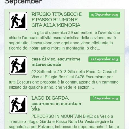
September
RIFUGIO TITA SECCHI
29 September 2013
E PASSO BLUMONE,
GITA ALLA MEMORIA
La gita di domenica 29 settembre, è l’evento che
chiude l’annuale attività escursionistica della sezione, ma è
soprattutto, l’escursione che ogni anno viene effettuata in
ricordo dei nostri amici morti in montagna, o che...
case di viso, escursione
22 September 2013
intersezionale
22 Settembre 2013 Gita della Pace Da Case di
Viso al Rifugio Bozzi mt.2478 Escursione per
tutti L’escursione proposta è la continuazione di un cammino
iniziato da qualche anno, che vede le sezioni...
LAGO DI GARDA,
6 September 2013
escursione in mountain
bike
PERCORSO IN MOUNTAIN BIKE: da Vesio a
Tremalzo-rifugio Garda e Passo Nota Da Vesio seguire la
segnaletica per Polzone, imboccando dopo neanche 1 km, a