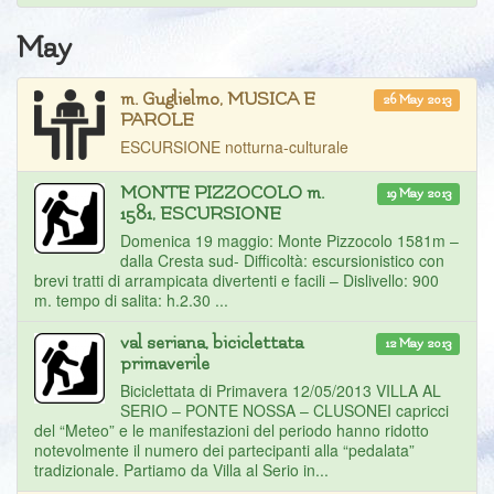
May
m. Guglielmo, MUSICA E
26 May 2013
PAROLE
ESCURSIONE notturna-culturale
MONTE PIZZOCOLO m.
19 May 2013
1581, ESCURSIONE
Domenica 19 maggio: Monte Pizzocolo 1581m –
dalla Cresta sud- Difficoltà: escursionistico con
brevi tratti di arrampicata divertenti e facili – Dislivello: 900
m. tempo di salita: h.2.30 ...
val seriana, biciclettata
12 May 2013
primaverile
Biciclettata di Primavera 12/05/2013 VILLA AL
SERIO – PONTE NOSSA – CLUSONEI capricci
del “Meteo” e le manifestazioni del periodo hanno ridotto
notevolmente il numero dei partecipanti alla “pedalata”
tradizionale. Partiamo da Villa al Serio in...