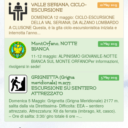
VALLE SERIANA, CICLO-
12 May 2013
ESCURSIONE
DOMENICA 12 maggio: CICLO-ESCURSIONE
DELLA VAL SERIANA; DA ALZANO LOMBARDO
A CLUSONE Questa, è la gita ciclo-escursionistica iniziata e
interrotta l’anno...
MontOrfano, NOTTE
11 May 2013
BIANCA
11-12 maggio: ALPINISMO GIOVANILE-NOTTE
BIANCA SUL MONTE ORFANOPer informazioni,
rivolgersi in sede!
GRIGNETTA (Grigna
5 May 2013
meridionale) m.2177,
ESCURSIONE SU SENTIERO
ATTREZZATO
Domenica 5 Maggio: Grignetta (Grigna Meridionale) 2177 m.
salita dalla via Direttissima- Difficolta: EEA – sentiero
attrezzato. Attrezzatura: Kit da ferrata (imbrago, kit, casco).
– Ore di salita: 3:30/ giro totale 6 ore –...