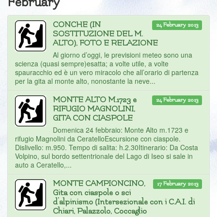
February
CONCHE (IN
24 February 2013
SOSTITUZIONE DEL M.
ALTO), FOTO E RELAZIONE
Al giorno d’oggi, le previsioni meteo sono una
scienza (quasi sempre)esatta; a volte utile, a volte
spauracchio ed è un vero miracolo che all’orario di partenza
per la gita al monte alto, nonostante la neve...
MONTE ALTO M.1723 e
24 February 2013
RIFUGIO MAGNOLINI,
GITA CON CIASPOLE
Domenica 24 febbraio: Monte Alto m.1723 e
rifugio Magnolini da CeratelloEscursione con ciaspole.
Dislivello: m.950. Tempo di salita: h.2.30Itinerario: Da Costa
Volpino, sul bordo settentrionale del Lago di Iseo si sale in
auto a Ceratello,...
MONTE CAMPIONCINO,
17 February 2013
Gita con ciaspole o sci
d'alpinismo (Intersezionale con i C.A.I. di
Chiari, Palazzolo, Coccaglio