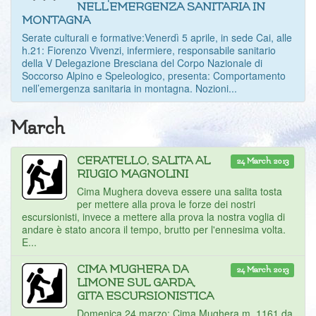
NELL'EMERGENZA SANITARIA IN
MONTAGNA
Serate culturali e formative:Venerdì 5 aprile, in sede Cai, alle
h.21: Fiorenzo Vivenzi, infermiere, responsabile sanitario
della V Delegazione Bresciana del Corpo Nazionale di
Soccorso Alpino e Speleologico, presenta: Comportamento
nell’emergenza sanitaria in montagna. Nozioni...
March
CERATELLO, SALITA AL
24 March 2013
RIUGIO MAGNOLINI
Cima Mughera doveva essere una salita tosta
per mettere alla prova le forze dei nostri
escursionisti, invece a mettere alla prova la nostra voglia di
andare è stato ancora il tempo, brutto per l'ennesima volta.
E...
CIMA MUGHERA DA
24 March 2013
LIMONE SUL GARDA,
GITA ESCURSIONISTICA
Domenica 24 marzo: Cima Mughera m. 1161 da