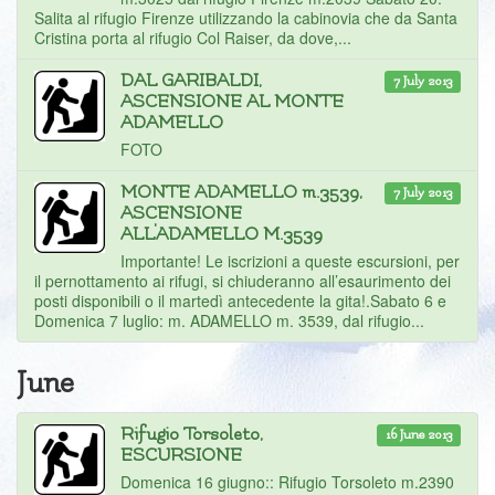
Salita al rifugio Firenze utilizzando la cabinovia che da Santa
Cristina porta al rifugio Col Raiser, da dove,...
DAL GARIBALDI,
7 July 2013
ASCENSIONE AL MONTE
ADAMELLO
FOTO
MONTE ADAMELLO m.3539,
7 July 2013
ASCENSIONE
ALL'ADAMELLO M.3539
Importante! Le iscrizioni a queste escursioni, per
il pernottamento ai rifugi, si chiuderanno all’esaurimento dei
posti disponibili o il martedì antecedente la gita!.Sabato 6 e
Domenica 7 luglio: m. ADAMELLO m. 3539, dal rifugio...
June
Rifugio Torsoleto,
16 June 2013
ESCURSIONE
Domenica 16 giugno:: Rifugio Torsoleto m.2390