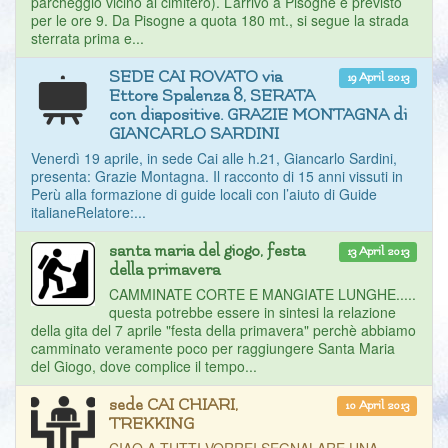
parcheggio vicino al cimitero). L’arrivo a Pisogne è previsto
per le ore 9. Da Pisogne a quota 180 mt., si segue la strada
sterrata prima e...
SEDE CAI ROVATO via
19 April 2013
Ettore Spalenza 8, SERATA
con diapositive. GRAZIE MONTAGNA di
GIANCARLO SARDINI
Venerdì 19 aprile, in sede Cai alle h.21, Giancarlo Sardini,
presenta: Grazie Montagna. Il racconto di 15 anni vissuti in
Perù alla formazione di guide locali con l’aiuto di Guide
italianeRelatore:...
santa maria del giogo, festa
13 April 2013
della primavera
CAMMINATE CORTE E MANGIATE LUNGHE.....
questa potrebbe essere in sintesi la relazione
della gita del 7 aprile "festa della primavera" perchè abbiamo
camminato veramente poco per raggiungere Santa Maria
del Giogo, dove complice il tempo...
sede CAI CHIARI,
10 April 2013
TREKKING