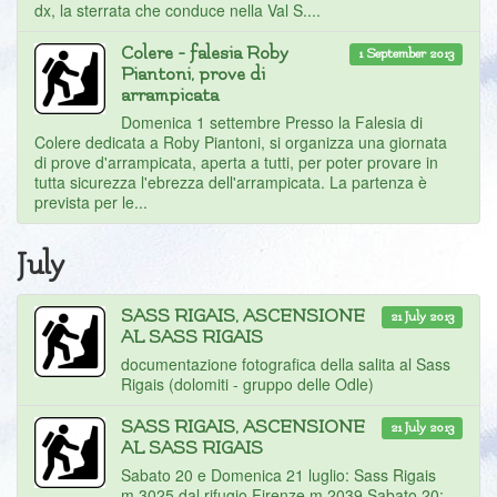
dx, la sterrata che conduce nella Val S....
Colere - falesia Roby
1 September 2013
Piantoni, prove di
arrampicata
Domenica 1 settembre Presso la Falesia di
Colere dedicata a Roby Piantoni, si organizza una giornata
di prove d'arrampicata, aperta a tutti, per poter provare in
tutta sicurezza l'ebrezza dell'arrampicata. La partenza è
prevista per le...
July
SASS RIGAIS, ASCENSIONE
21 July 2013
AL SASS RIGAIS
documentazione fotografica della salita al Sass
Rigais (dolomiti - gruppo delle Odle)
SASS RIGAIS, ASCENSIONE
21 July 2013
AL SASS RIGAIS
Sabato 20 e Domenica 21 luglio: Sass Rigais
m.3025 dal rifugio Firenze m.2039 Sabato 20: