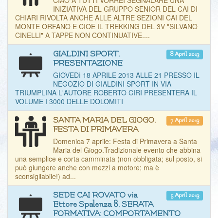
CIAO A TUTTI VORREI SEGNALARE UNA
INIZIATIVA DEL GRUPPO SENIOR DEL CAI DI
CHIARI RIVOLTA ANCHE ALLE ALTRE SEZIONI CAI DEL
MONTE ORFANO E CIOE IL TREKKING DEL 3V "SILVANO
CINELLI" A TAPPE NON CONTINUATIVE....
GIALDINI SPORT,
8 April 2013
PRESENTAZIONE
GIOVEDì 18 APRILE 2013 ALLE 21 PRESSO IL
NEGOZIO DI GIALDINI SPORT IN VIA
TRIUMPLINA L'AUTORE ROBERTO CIRI PRESENTERA IL
VOLUME I 3000 DELLE DOLOMITI
SANTA MARIA DEL GIOGO,
7 April 2013
FESTA DI PRIMAVERA
Domenica 7 aprile: Festa di Primavera a Santa
Maria del Giogo.Tradizionale evento che abbina
una semplice e corta camminata (non obbligata; sul posto, si
può giungere anche con mezzi a motore; ma è
sconsigliabile!) ad...
SEDE CAI ROVATO via
5 April 2013
Ettore Spalenza 8, SERATA
FORMATIVA: COMPORTAMENTO