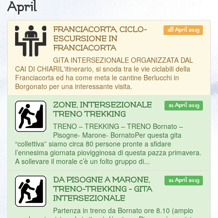
April
FRANCIACORTA, CICLO-
28 April 2013
ESCURSIONE IN
FRANCIACORTA
GITA INTERSEZIONALE ORGANIZZATA DAL
CAI DI CHIARIL'itinerario, si snoda tra le vie ciclabili della
Franciacorta ed ha come meta le cantine Berlucchi in
Borgonato per una interessante visita.
ZONE, INTERSEZIONALE
21 April 2013
TRENO TREKKING
TRENO – TREKKING – TRENO Bornato –
Pisogne- Marone- BornatoPer questa gita
“collettiva” siamo circa 80 persone pronte a sfidare
l’ennesima giornata piovigginosa di questa pazza primavera.
A sollevare il morale c’è un folto gruppo di...
DA PISOGNE A MARONE,
21 April 2013
TRENO-TREKKING - GITA
INTERSEZIONALE
Partenza in treno da Bornato ore 8.10 (ampio