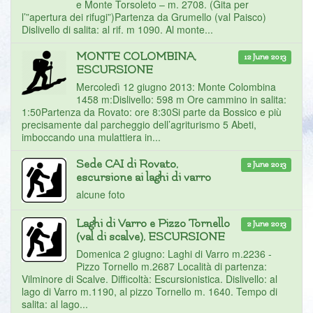
e Monte Torsoleto – m. 2708. (Gita per
l’”apertura dei rifugi”)Partenza da Grumello (val Paisco)
Dislivello di salita: al rif. m 1090. Al monte...
MONTE COLOMBINA,
12 June 2013
ESCURSIONE
Mercoledì 12 giugno 2013: Monte Colombina
1458 m:Dislivello: 598 m Ore cammino in salita:
1:50Partenza da Rovato: ore 8:30Si parte da Bossico e più
precisamente dal parcheggio dell’agriturismo 5 Abeti,
imboccando una mulattiera in...
Sede CAI di Rovato,
2 June 2013
escursione ai laghi di varro
alcune foto
Laghi di Varro e Pizzo Tornello
2 June 2013
(val di scalve), ESCURSIONE
Domenica 2 giugno: Laghi di Varro m.2236 -
Pizzo Tornello m.2687 Località di partenza:
Vilminore di Scalve. Difficoltà: Escursionistica. Dislivello: al
lago di Varro m.1190, al pizzo Tornello m. 1640. Tempo di
salita: al lago...