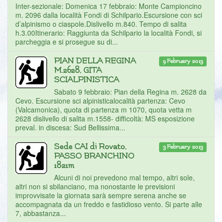
Inter-sezionale: Domenica 17 febbraio: Monte Campioncino
m. 2096 dalla località Fondi di Schilpario.Escursione con sci
d’alpinismo o ciaspole.Dislivello m.840. Tempo di salita
h.3.00Itinerario: Raggiunta da Schilpario la località Fondi, si
parcheggia e si prosegue su di...
PIAN DELLA REGINA
9 February 2013
M.2628, GITA
SCIALPINISTICA
Sabato 9 febbraio: Pian della Regina m. 2628 da
Cevo. Escursione sci alpinisticalocalità partenza: Cevo
(Valcamonica), quota di partenza m 1070, quota vetta m
2628 dislivello di salita m.1558- difficoltà: MS esposizione
preval. in discesa: Sud Bellissima...
Sede CAI di Rovato,
3 February 2013
PASSO BRANCHINO
1821m
Alcuni di noi prevedono mal tempo, altri sole,
altri non si sbilanciano, ma nonostante le previsioni
improvvisate la giornata sarà sempre serena anche se
accompagnata da un freddo e fastidioso vento. Si parte alle
7, abbastanza...