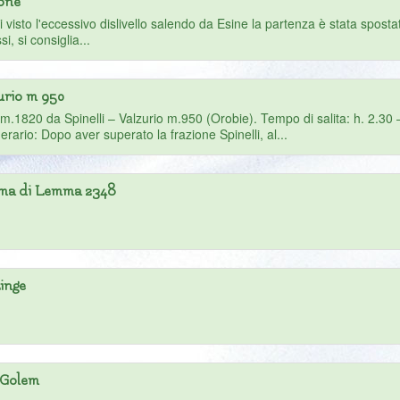
ione
i visto l'eccessivo dislivello salendo da Esine la partenza è stata spos
, si consiglia...
urio m 950
0 da Spinelli – Valzurio m.950 (Orobie). Tempo di salita: h. 2.30 – Di
ario: Dopo aver superato la frazione Spinelli, al...
 cima di Lemma 2348
Linge
n Golem