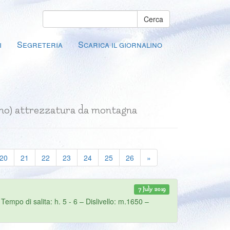
Cerca
i
Segreteria
Scarica il giornalino
nismo) attrezzatura da montagna
20
21
22
23
24
25
26
»
7 July 2019
po di salita: h. 5 - 6 – Dislivello: m.1650 –