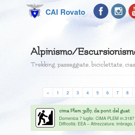
CAI Rovato
Alpinismo/Escursionism
Trekking, passeggiate, biciclettate, ci
«
1
2
3
4
5
6
7
8
cima Plem 3187, da pont del guat
Domenica 7 luglio: CIMA PLEM m.3187 da
Difficoltà: EEA – Attrezzatura: imbrago, k