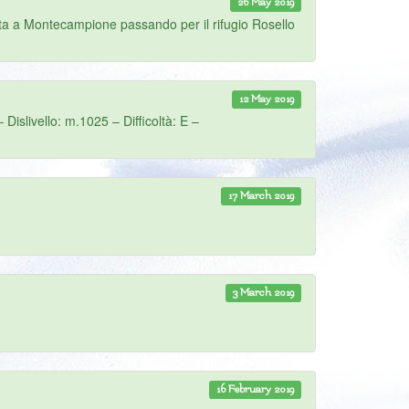
26 May 2019
tata a Montecampione passando per il rifugio Rosello
12 May 2019
slivello: m.1025 – Difficoltà: E –
17 March 2019
3 March 2019
16 February 2019