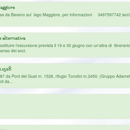
aggiore
sass da Baveno sul lago Maggiore, per informazioni 3497597742 iscriz
e alternativa
sostituire l'escursione prevista il 19 e 30 giugno con un'altra di itinera
senso dei soci.
m.1528
a Pont del Guat m. 1528, rifugio Tonolini m.2450. (Gruppo Adamello) 
it da...