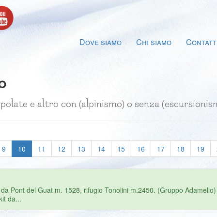
Dove siamo
Chi siamo
Contatt
o
aspolate e altro con (alpinismo) o senza (escursio
(current)
9
10
11
12
13
14
15
16
17
18
19
 Pont del Guat m. 1528, rifugio Tonolini m.2450. (Gruppo Adamello) Tem
it da...