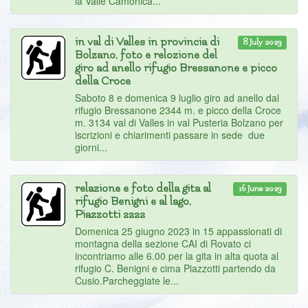
la Valle Camonica...
in val di Valles in provincia di
8 July 2023
Bolzano, foto e relozione del
giro ad anello rifugio Bressanone e picco
della Croce
Saboto 8 e domenica 9 luglio giro ad anello dal
rifugio Bressanone 2344 m. e picco della Croce
m. 3134 val di Valles in val Pusteria Bolzano per
iscrizioni e chiarimenti passare in sede due
giorni...
relazione e foto della gita al
16 June 2023
rifugio Benigni e al lago,
Piazzotti 2222
Domenica 25 giugno 2023 in 15 appassionati di
montagna della sezione CAI di Rovato ci
incontriamo alle 6.00 per la gita in alta quota al
rifugio C. Benigni e cima Piazzotti partendo da
Cusio.Parcheggiate le...