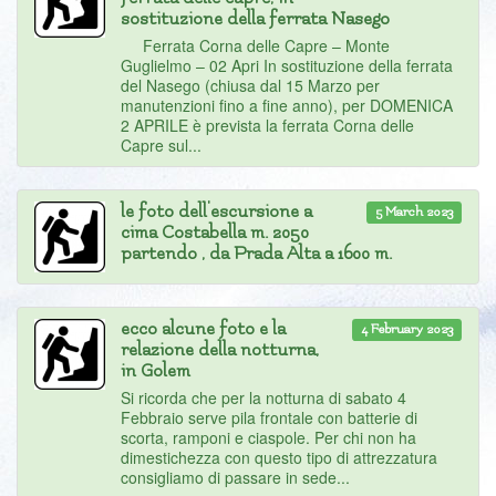
sostituzione della ferrata Nasego
Ferrata Corna delle Capre – Monte
Guglielmo – 02 Apri In sostituzione della ferrata
del Nasego (chiusa dal 15 Marzo per
manutenzioni fino a fine anno), per DOMENICA
2 APRILE è prevista la ferrata Corna delle
Capre sul...
le foto dell'escursione a
5 March 2023
cima Costabella m. 2050
partendo , da Prada Alta a 1600 m.
ecco alcune foto e la
4 February 2023
relazione della notturna,
in Golem
Si ricorda che per la notturna di sabato 4
Febbraio serve pila frontale con batterie di
scorta, ramponi e ciaspole. Per chi non ha
dimestichezza con questo tipo di attrezzatura
consigliamo di passare in sede...