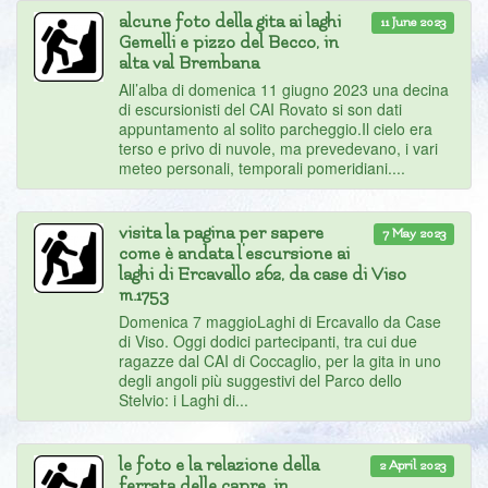
alcune foto della gita ai laghi
11 June 2023
Gemelli e pizzo del Becco, in
alta val Brembana
All’alba di domenica 11 giugno 2023 una decina
di escursionisti del CAI Rovato si son dati
appuntamento al solito parcheggio.Il cielo era
terso e privo di nuvole, ma prevedevano, i vari
meteo personali, temporali pomeridiani....
visita la pagina per sapere
7 May 2023
come è andata l'escursione ai
laghi di Ercavallo 262, da case di Viso
m.1753
Domenica 7 maggioLaghi di Ercavallo da Case
di Viso. Oggi dodici partecipanti, tra cui due
ragazze dal CAI di Coccaglio, per la gita in uno
degli angoli più suggestivi del Parco dello
Stelvio: i Laghi di...
le foto e la relazione della
2 April 2023
ferrata delle capre, in