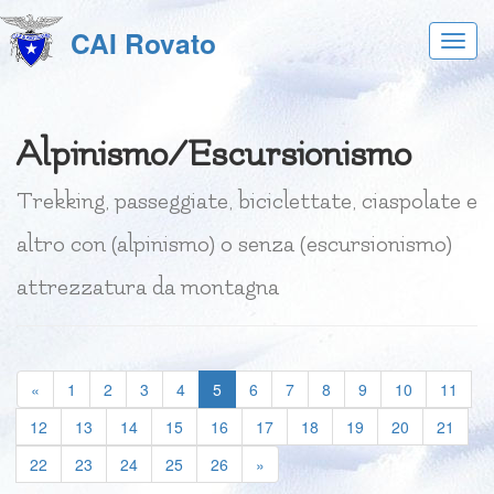
CAI Rovato
Acces
al
menu
Alpinismo/Escursionismo
Trekking, passeggiate, biciclettate, ciaspolate e
altro con (alpinismo) o senza (escursionismo)
attrezzatura da montagna
(current)
«
1
2
3
4
5
6
7
8
9
10
11
12
13
14
15
16
17
18
19
20
21
22
23
24
25
26
»