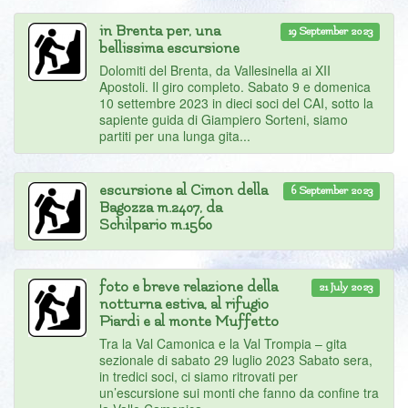
in Brenta per, una
19 September 2023
bellissima escursione
Dolomiti del Brenta, da Vallesinella ai XII
Apostoli. Il giro completo. Sabato 9 e domenica
10 settembre 2023 in dieci soci del CAI, sotto la
sapiente guida di Giampiero Sorteni, siamo
partiti per una lunga gita...
escursione al Cimon della
6 September 2023
Bagozza m.2407, da
Schilpario m.1560
foto e breve relazione della
21 July 2023
notturna estiva, al rifugio
Piardi e al monte Muffetto
Tra la Val Camonica e la Val Trompia – gita
sezionale di sabato 29 luglio 2023 Sabato sera,
in tredici soci, ci siamo ritrovati per
un’escursione sui monti che fanno da confine tra