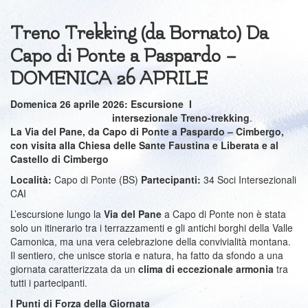
Treno Trekking (da Bornato) Da
Capo di Ponte a Paspardo –
DOMENICA 26 APRILE
Domenica 26 aprile 2026: Escursione I
intersezionale Treno-trekking
.
La Via del Pane, da Capo di Ponte a Paspardo – Cimbergo,
con visita alla Chiesa delle Sante Faustina e Liberata e al
Castello di Cimbergo
Località:
Capo di Ponte (BS)
Partecipanti:
34 Soci Intersezionali
CAI
L’escursione lungo la
Via del Pane
a Capo di Ponte non è stata
solo un itinerario tra i terrazzamenti e gli antichi borghi della Valle
Camonica, ma una vera celebrazione della convivialità montana.
Il sentiero, che unisce storia e natura, ha fatto da sfondo a una
giornata caratterizzata da un
clima di eccezionale armonia
tra
tutti i partecipanti.
I Punti di Forza della Giornata