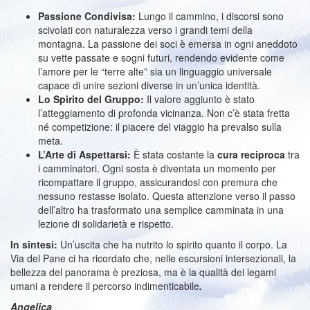
Passione Condivisa:
Lungo il cammino, i discorsi sono
scivolati con naturalezza verso i grandi temi della
montagna. La passione dei soci è emersa in ogni aneddoto
su vette passate e sogni futuri, rendendo evidente come
l’amore per le “terre alte” sia un linguaggio universale
capace di unire sezioni diverse in un’unica identità.
Lo Spirito del Gruppo:
Il valore aggiunto è stato
l’atteggiamento di profonda vicinanza. Non c’è stata fretta
né competizione: il piacere del viaggio ha prevalso sulla
meta.
L’Arte di Aspettarsi:
È stata costante la
cura reciproca
tra
i camminatori. Ogni sosta è diventata un momento per
ricompattare il gruppo, assicurandosi con premura che
nessuno restasse isolato. Questa attenzione verso il passo
dell’altro ha trasformato una semplice camminata in una
lezione di solidarietà e rispetto.
In sintesi:
Un’uscita che ha nutrito lo spirito quanto il corpo. La
Via del Pane ci ha ricordato che, nelle escursioni intersezionali, la
bellezza del panorama è preziosa, ma è la qualità dei legami
umani a rendere il percorso indimenticabile
.
Angelica