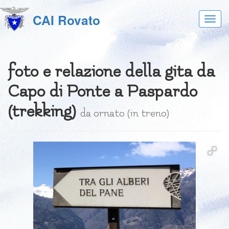
CAI Rovato
Acces
al
menu
foto e relazione della gita da
Capo di Ponte a Paspardo
(trekking)
da ornato (in treno)