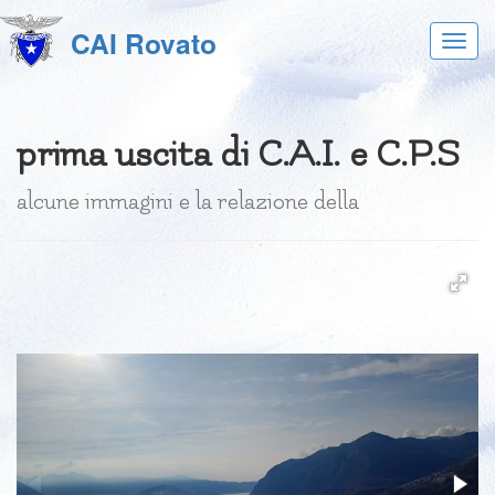
CAI Rovato
Acces
al
menu
prima uscita di C.A.I. e C.P.S
alcune immagini e la relazione della