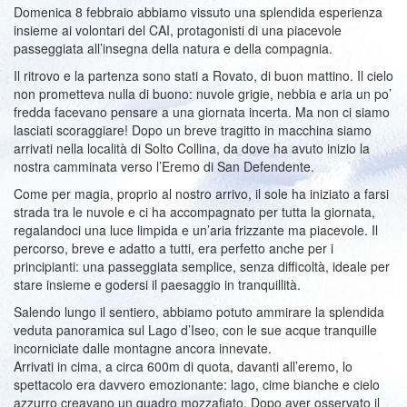
Domenica 8 febbraio abbiamo vissuto una splendida esperienza
insieme ai volontari del CAI, protagonisti di una piacevole
passeggiata all’insegna della natura e della compagnia.
Il ritrovo e la partenza sono stati a Rovato, di buon mattino. Il cielo
non prometteva nulla di buono: nuvole grigie, nebbia e aria un po’
fredda facevano pensare a una giornata incerta. Ma non ci siamo
lasciati scoraggiare! Dopo un breve tragitto in macchina siamo
arrivati nella località di Solto Collina, da dove ha avuto inizio la
nostra camminata verso l’Eremo di San Defendente.
Come per magia, proprio al nostro arrivo, il sole ha iniziato a farsi
strada tra le nuvole e ci ha accompagnato per tutta la giornata,
regalandoci una luce limpida e un’aria frizzante ma piacevole. Il
percorso, breve e adatto a tutti, era perfetto anche per i
principianti: una passeggiata semplice, senza difficoltà, ideale per
stare insieme e godersi il paesaggio in tranquillità.
Salendo lungo il sentiero, abbiamo potuto ammirare la splendida
veduta panoramica sul Lago d’Iseo, con le sue acque tranquille
incorniciate dalle montagne ancora innevate.
Arrivati in cima, a circa 600m di quota, davanti all’eremo, lo
spettacolo era davvero emozionante: lago, cime bianche e cielo
azzurro creavano un quadro mozzafiato. Dopo aver osservato il