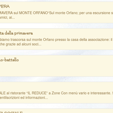
AVERA
RA sul MONTE ORFANO“Sul monte Orfano; per una escursione sul Mon
mici, ai...
esta della primavera
iamo trascorsa sul monte Orfano presso la casa della associazione: il d
che grazie ad alcuni soci...
no-battello
l ristorante “IL REDUCE” a Zone Con menù vario e interessante. Scon
ntiIscrizioni ed informazioni...