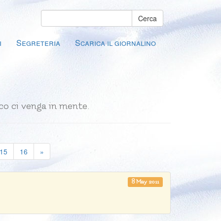
Cerca
i
Segreteria
Scarica il giornalino
ico ci venga in mente.
rent)
15
16
»
8 May 2011