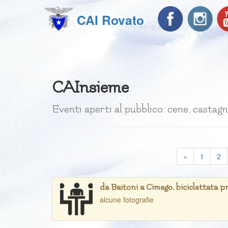
CAI Rovato
CAInsieme
Eventi aperti al pubblico: cene, castagna
«
1
2
da Baitoni a Cimego, biciclettata p
alcune fotografie