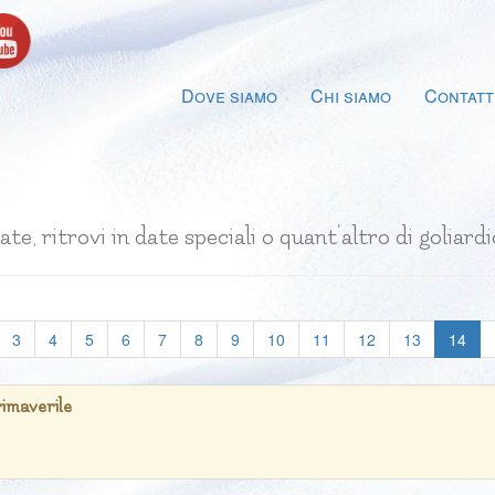
Dove siamo
Chi siamo
Contatt
te, ritrovi in date speciali o quant'altro di goliard
(cur
3
4
5
6
7
8
9
10
11
12
13
14
rimaverile