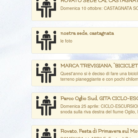
ROVATO SEDE CAI, CASTAGNA
Domenica 10 ottobre: CASTAGNATA SO
nostra sede, castagnata
le foto
MARCA TREVIGIANA, "BICICLETTAT
Quest'anno si è deciso di fare una bicicl
terreno pianeggiante e con pochi chilome
Parco Oglio Sud, GITA CICLO-ES
Domenica 25 aprile: CICLO-ESCURSIONE: D
snoda sulla riva destra del fiume Oglio, l
Rovato, Festa di Primavera sul M