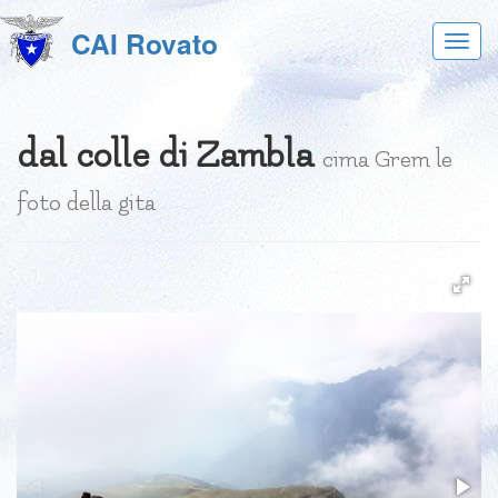
CAI Rovato
Acces
al
menu
dal colle di Zambla
cima Grem le
foto della gita