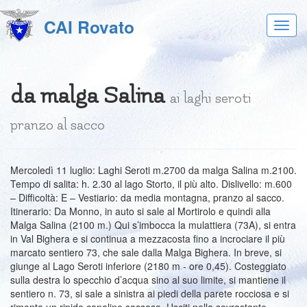
CAI Rovato
Acces
al
menu
da malga Salina
ai laghi seroti
pranzo al sacco
Mercoledì 11 luglio: Laghi Seroti m.2700 da malga Salina m.2100.
Tempo di salita: h. 2.30 al lago Storto, il più alto. Dislivello: m.600
– Difficoltà: E – Vestiario: da media montagna, pranzo al sacco.
Itinerario: Da Monno, in auto si sale al Mortirolo e quindi alla
Malga Salina (2100 m.) Qui s’imbocca la mulattiera (73A), si entra
in Val Bighera e si continua a mezzacosta fino a incrociare il più
marcato sentiero 73, che sale dalla Malga Bighera. In breve, si
giunge al Lago Seroti inferiore (2180 m - ore 0,45). Costeggiato
sulla destra lo specchio d’acqua sino al suo limite, si mantiene il
sentiero n. 73, si sale a sinistra ai piedi della parete rocciosa e si