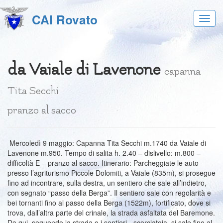
CAI Rovato
Acces
al
menu
da Vaiale di Lavenone
capanna
Tita Secchi
pranzo al sacco
Mercoledì 9 maggio: Capanna Tita Secchi m.1740 da Vaiale di
Lavenone m.950. Tempo di salita h. 2.40 – dislivello: m.800 –
difficoltà E – pranzo al sacco. Itinerario: Parcheggiate le auto
presso l’agriturismo Piccole Dolomiti, a Vaiale (835m), si prosegue
fino ad incontrare, sulla destra, un sentiero che sale all’indietro,
con segnato “passo della Berga”. Il sentiero sale con regolarità e
bei tornanti fino al passo della Berga (1522m), fortificato, dove si
trova, dall’altra parte del crinale, la strada asfaltata del Baremone.
Da qui, seguendo la strada o i sentieri - scorciatoia, si sale fino al