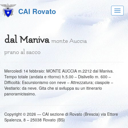
CAI Rovato
Acces
al
menu
dal Maniva
monte Auccia
prano al sacco
Mercoledì 14 febbraio: MONTE AUCCIA m.2212 dal Maniva.
Tempo totale (andata e ritorno) h.5.00 – Dislivello m. 600 –
Difficoltà: Escursionismo con neve – Attrezzatura; ciaspole –
Vestiario: da neve. Gita che si sviluppa su un itinerario
panoramicissimo.
Copyright © 2026 — CAI sezione di Rovato (Brescia) via Ettore
Spalenza, 8 – 25038 Rovato (BS)