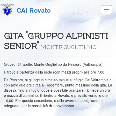
CAI Rovato
Acces
al
menu
GITA "GRUPPO ALPINISTI
SENIOR"
MONTE GUGLIELMO
Giovedì 21 aprile: Monte Guglielmo da Pezzoro (Valtrompia)
Ritrovo e partenza dalla sede (con mezzi propri) alle ore 7.00
Da Pezzoro, si giunge in circa 45 minuti al rifugio Cai Valtrompia e
con altre due ore circa al Redentore, punto massimo della gita. La
discesa, fino al rifugio, dove è possibile pranzare, richiede un’ora
e mazza di cammino. Il rientro a Rovato, è previsto verso le ore
16,00. Per questa escursione, è utile avere un abbigliamento
adeguato, per la possibilità di innevamento.