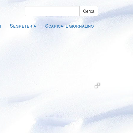
Cerca
i
Segreteria
Scarica il giornalino