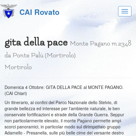
CAI Rovato
Acces
al
menu
gita della pace
Monte Pagano m.2348
da Ponte Palù (Mortirolo)
Mortirolo
Domenica 4 Ottobre: GITA DELLA PACE al MONTE PAGANO.
(CAI Chiari)
Un itinerario, ai confini del Parco Nazionale dello Stelvio, di
grande bellezza ed interesse per l'ambiente naturale, le ben
conservate fortificazioni e strade della Grande Guerra. Seppur
non particolarmente elevato, il monte Pagano permette ampi
scorci panoramici, in particolar modo sul dirimpettaio gruppo
Adamello - Presanella, sulle più belle cime del versante destro