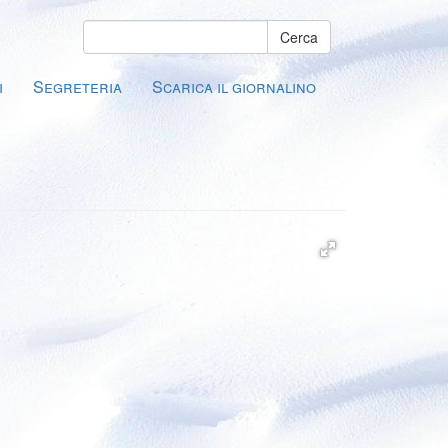
Cerca
i
Segreteria
Scarica il giornalino