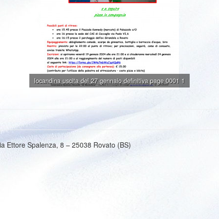
locandina uscita del 27 gennaio definitiva page 0001 1
ia Ettore Spalenza, 8 – 25038 Rovato (BS)