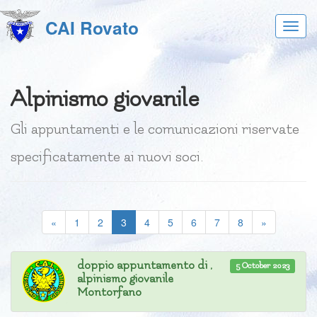
CAI Rovato
Acces
al
menu
Alpinismo giovanile
Gli appuntamenti e le comunicazioni riservate
specificatamente ai nuovi soci.
(current)
«
1
2
3
4
5
6
7
8
»
doppio appuntamento di ,
5 October 2023
alpinismo giovanile
Montorfano