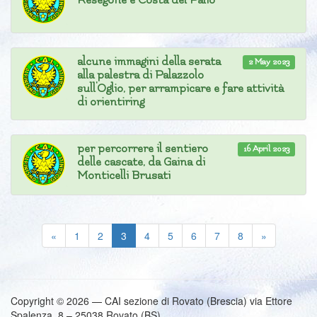
Resegone e Costa del Palio
alcune immagini della serata
2 May 2023
alla palestra di Palazzolo
sull'Oglio, per arrampicare e fare attività
di orientiring
per percorrere il sentiero
16 April 2023
delle cascate, da Gaina di
Monticelli Brusati
(current)
«
1
2
3
4
5
6
7
8
»
Copyright © 2026 — CAI sezione di Rovato (Brescia) via Ettore
Spalenza, 8 – 25038 Rovato (BS)