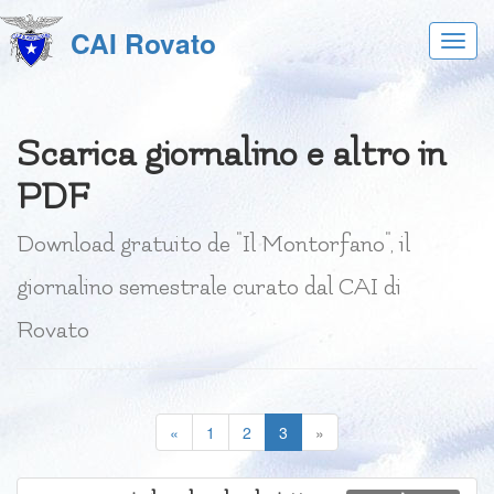
CAI Rovato
Acces
al
menu
Scarica giornalino e altro in
PDF
Download gratuito de "Il Montorfano", il
giornalino semestrale curato dal CAI di
Rovato
(current)
«
1
2
3
»