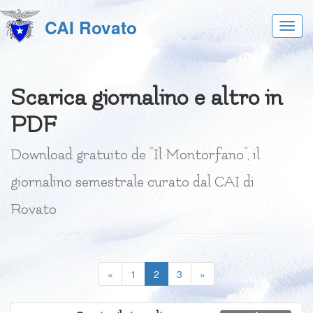
CAI Rovato
Acces
al
menu
Scarica giornalino e altro in
PDF
Download gratuito de "Il Montorfano", il
giornalino semestrale curato dal CAI di
Rovato
(current)
«
1
2
3
»