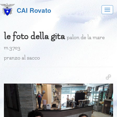
CAI Rovato
Acces
al
menu
le foto della gita
palon de la mare
m.3703
pranzo al sacco