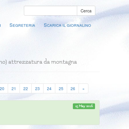
Cerca
i
Segreteria
Scarica il giornalino
nismo) attrezzatura da montagna
20
21
22
23
24
25
26
»
15 May 2016