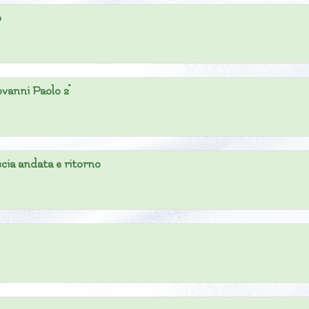
o
ovanni Paolo 2"
scia andata e ritorno