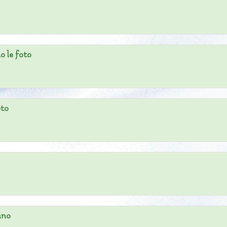
o le foto
oto
nno