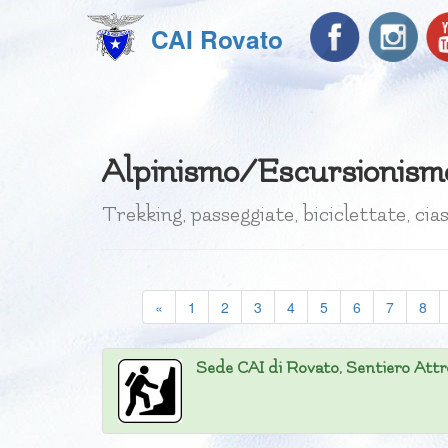
CAI Rovato
Alpinismo/Escursionism
Trekking, passeggiate, biciclettate, ci
«
1
2
3
4
5
6
7
8
Sede CAI di Rovato, Sentiero Attre