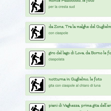
monte Pizzoccolo, le foto
per la cresta sud
da Zone, Tra la malghe del Guglielm
con ciaspole
giro del lago di Lova, da Borno le f
ciaspolata
notturna in Guglielmo, le foto
gita con ciaspole al chiaro di luna
piani di Vaghezza, prima gita dell'a