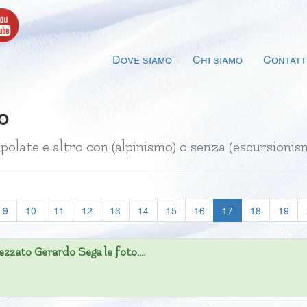
Dove siamo
Chi siamo
Contatt
o
aspolate e altro con (alpinismo) o senza (escursio
(current)
9
10
11
12
13
14
15
16
17
18
19
zzato Gerardo Sega le foto....