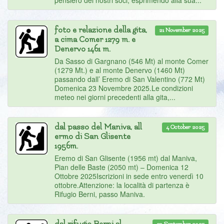
pensiero dei nostri soci, esprimendo alla sua...
foto e relazione della gita,
21 November 2025
a cima Comer 1279 m. e
Denervo 1461 m.
Da Sasso di Gargnano (546 Mt) al monte Comer
(1279 Mt.) e al monte Denervo (1460 Mt)
passando dall’ Eremo di San Valentino (772 Mt)
Domenica 23 Novembre 2025.Le condizioni
meteo nei giorni precedenti alla gita,...
dal passo del Maniva, all
4 October 2025
ermo di San Glisente
1956m.
Eremo di San Glisente (1956 mt) dal Maniva,
Pian delle Baste (2050 mt) – Domenica 12
Ottobre 2025Iscrizioni in sede entro venerdì 10
ottobre.Attenzione: la località di partenza è
Rifugio Berni, passo Maniva.
23 September 2025