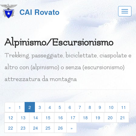
CAI Rovato
Acces
al
menu
Alpinismo/Escursionismo
Trekking, passeggiate, biciclettate, ciaspolate e
altro con (alpinismo) o senza (escursionismo)
attrezzatura da montagna
(current)
«
1
2
3
4
5
6
7
8
9
10
11
12
13
14
15
16
17
18
19
20
21
22
23
24
25
26
»