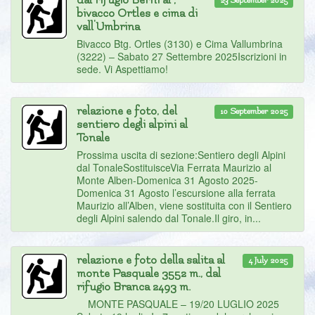
dal rifugio Berni al ,
bivacco Ortles e cima di
vall'Umbrina
Bivacco Btg. Ortles (3130) e Cima Vallumbrina
(3222) – Sabato 27 Settembre 2025Iscrizioni in
sede. Vi Aspettiamo!
relazione e foto, del
10 September 2025
sentiero degli alpini al
Tonale
Prossima uscita di sezione:Sentiero degli Alpini
dal TonaleSostituisceVia Ferrata Maurizio al
Monte Alben-Domenica 31 Agosto 2025-
Domenica 31 Agosto l’escursione alla ferrata
Maurizio all’Alben, viene sostituita con il Sentiero
degli Alpini salendo dal Tonale.Il giro, in...
relazione e foto della salita al
4 July 2025
monte Pasquale 3552 m., dal
rifugio Branca 2493 m.
MONTE PASQUALE – 19/20 LUGLIO 2025