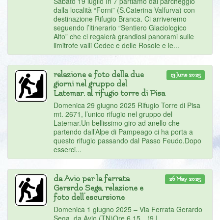
Sabato 19 luglio In 7 partiamo dal parcheggio
dalla località “Forni” (S.Caterina Valfurva) con
destinazione Rifugio Branca. Ci arriveremo
seguendo l’itinerario “Sentiero Glaciologico
Alto” che ci regalerà grandiosi panorami sulle
limitrofe valli Cedec e delle Rosole e le...
relazione e foto della due
13 June 2025
giorni nel gruppo del
Latemar, al rifugio torre di Pisa
Domenica 29 giugno 2025 Rifugio Torre di Pisa
mt. 2671, l’unico rifugio nel gruppo del
Latemar.Un bellissimo giro ad anello che
partendo dall’Alpe di Pampeago ci ha porta a
questo rifugio passando dal Passo Feudo.Dopo
esserci...
da Avio per la ferrata
26 May 2025
Gersrdo Sega, relazione e
foto dell'escursione
Domenica 1 giugno 2025 – Via Ferrata Gerardo
Sega, da Avio (TN)Ore 6.15…(9 I