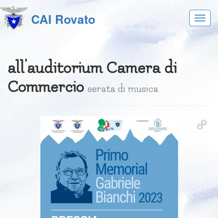
CAI Rovato
Acces
al
menu
all'auditorium Camera di
Commercio
serata di musica