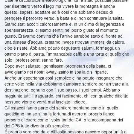
Date le circostanze meteorologiche non é stato possibile passare
per il sentiero verso il lago ma vivere la montagna è anche
questo, sapersi adattare ed è così che abbiamo deciso di
prendere il percorso verso la baita e di non continuare la salita.
Siamo stati accolti calorosamente e, in un clima di leggerezza e
spensieratezza, ci siamo sentiti nel posto giusto al momento
giusto. Eravamo convinti che l’arrivo sarebbe stato di fronte ad
una distesa d’acqua, ci siamo invece ritrovati immersi da calore,
cibo e risate. Abbiamo potuto degustare salumi, formaggi, un
ottimo piatto di pasta, l’immancabile caffè e una torta di quelle che
solo i professionisti sanno fare.
Dopo aver salutato i gentilissimi proprietari della baita, ci
avvolgiamo nei nostri k-way, zaino in spalla e si riparte.
Anche un’esperienza così semplice ci ha potuto insegnare che
certe volte nella vita dobbiamo cambiare sentiero per arrivare alla
destinazione, ognuno con il suo passo, i suoi tempi. Abbiamo
raggiunto tutti il traguardo, chi facilmente, chi con qualche diffoltà:
nessuno viene o verrà mai lasciato indietro.
Gli ostacoli fanno parte del sentiero montano come in quello
quotidiano ma se si ha la fortuna di avere al proprio fianco
persone di cuore come i volontari del CAI o le accompagnatrici
del CPS tutto diventa più semplice.
É proprio vero che dalle difficoltà possono nascere opportunità e