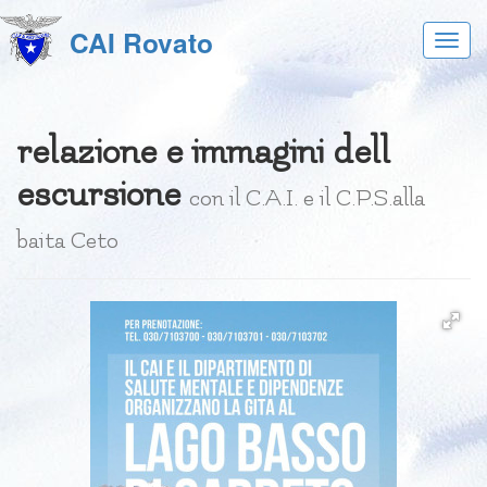
CAI Rovato
Acces
al
menu
relazione e immagini dell
escursione
con il C.A.I. e il C.P.S.alla
baita Ceto